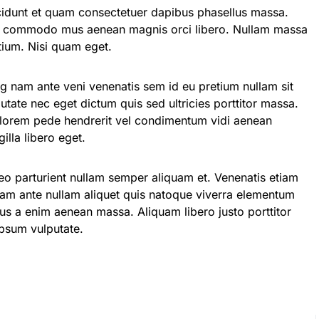
idunt et quam consectetuer dapibus phasellus massa.
isi commodo mus aenean magnis orci libero. Nullam massa
etium. Nisi quam eget.
ing nam ante veni venenatis sem id eu pretium nullam sit
ate nec eget dictum quis sed ultricies porttitor massa.
 lorem pede hendrerit vel condimentum vidi aenean
illa libero eget.
eo parturient nullam semper aliquam et. Venenatis etiam
quam ante nullam aliquet quis natoque viverra elementum
us a enim aenean massa. Aliquam libero justo porttitor
ipsum vulputate.