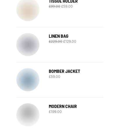
TISSUE HOLDER
£
99.00
£
59.00
LINEN BAG
£
229.00
£
129.00
BOMBER JACKET
£
59.00
MODERN CHAIR
£
199.00