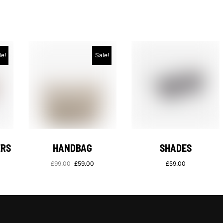
le!
Sale!
ERS
HANDBAG
SHADES
£
99.00
£
59.00
£
59.00