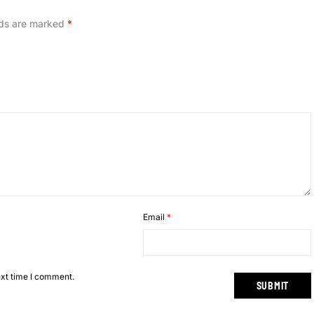
lds are marked
*
Email
*
ext time I comment.