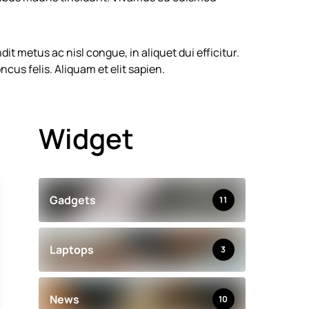
it metus ac nisl congue, in aliquet dui efficitur.
ncus felis. Aliquam et elit sapien.
Widget
Gadgets
11
Laptops
3
News
10