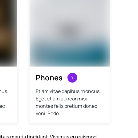
Phones
cus.
Etiam vitae dapibus rhoncus.
Eget etiam aenean nisi
nec
montes felis pretium donec
veni. Pede…
ucibus mauris tincidunt. Vivamus eu euismod