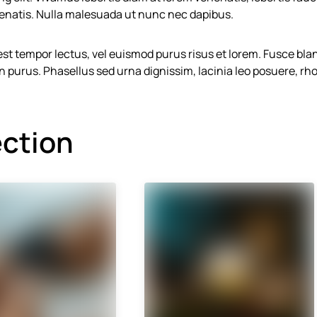
nenatis. Nulla malesuada ut nunc nec dapibus.
est tempor lectus, vel euismod purus risus et lorem. Fusce bland
in purus. Phasellus sed urna dignissim, lacinia leo posuere, rho
ection