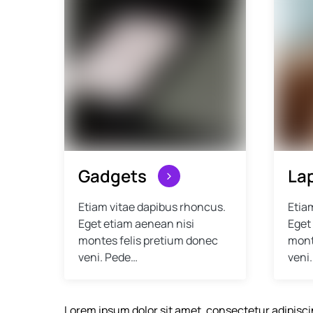
Gadgets
La
Etiam vitae dapibus rhoncus.
Etia
Eget etiam aenean nisi
Eget
montes felis pretium donec
mont
veni. Pede…
veni
Lorem ipsum dolor sit amet, consectetur adipisci