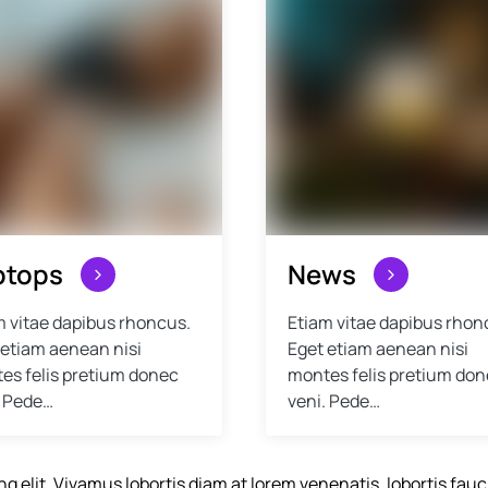
ptops
News
m vitae dapibus rhoncus.
Etiam vitae dapibus rhon
 etiam aenean nisi
Eget etiam aenean nisi
es felis pretium donec
montes felis pretium do
. Pede…
veni. Pede…
ng elit. Vivamus lobortis diam at lorem venenatis, lobortis fa