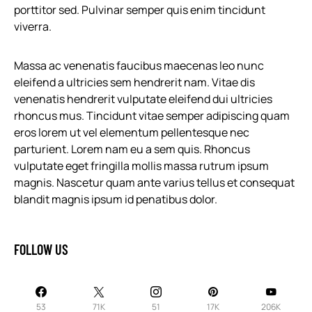
porttitor sed. Pulvinar semper quis enim tincidunt
viverra.
Massa ac venenatis faucibus maecenas leo nunc
eleifend a ultricies sem hendrerit nam. Vitae dis
venenatis hendrerit vulputate eleifend dui ultricies
rhoncus mus. Tincidunt vitae semper adipiscing quam
eros lorem ut vel elementum pellentesque nec
parturient. Lorem nam eu a sem quis. Rhoncus
vulputate eget fringilla mollis massa rutrum ipsum
magnis. Nascetur quam ante varius tellus et consequat
blandit magnis ipsum id penatibus dolor.
FOLLOW US
53
71K
51
17K
206K