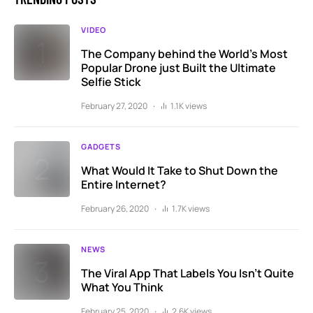
VIDEO
The Company behind the World’s Most
Popular Drone just Built the Ultimate
Selfie Stick
February 27, 2020
1.1K views
GADGETS
What Would It Take to Shut Down the
Entire Internet?
February 26, 2020
1.7K views
NEWS
The Viral App That Labels You Isn’t Quite
What You Think
February 25, 2020
2.6K views