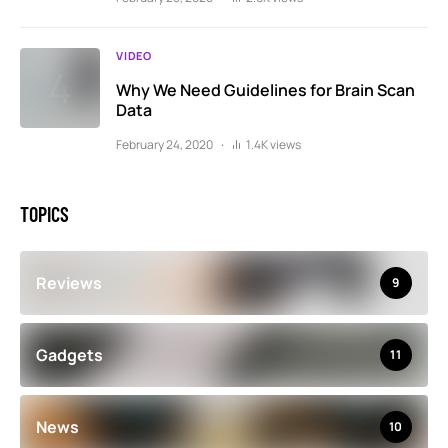
VIDEO
Why We Need Guidelines for Brain Scan
Data
February 24, 2020
1.4K views
TOPICS
Reviews
9
Gadgets
11
News
10