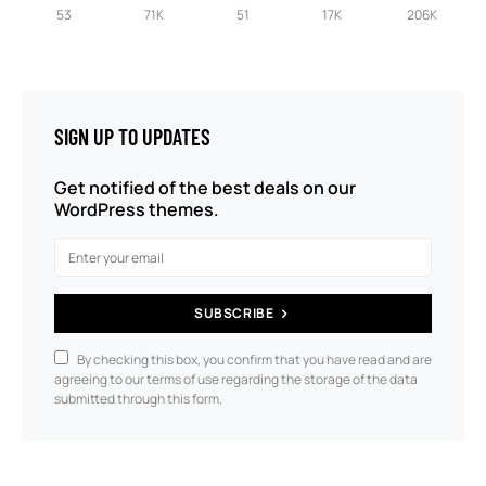
53
71K
51
17K
206K
SIGN UP TO UPDATES
Get notified of the best deals on our
WordPress themes.
SUBSCRIBE
By checking this box, you confirm that you have read and are
agreeing to our terms of use regarding the storage of the data
submitted through this form.