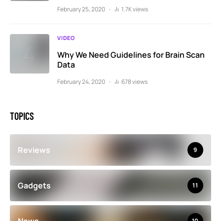
February 25, 2020
1.7K views
VIDEO
Why We Need Guidelines for Brain Scan
Data
February 24, 2020
678 views
TOPICS
Reviews
9
Gadgets
11
10