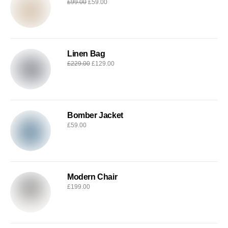
£
99.00
£
59.00
Linen Bag
£
229.00
£
129.00
Bomber Jacket
£
59.00
Modern Chair
£
199.00