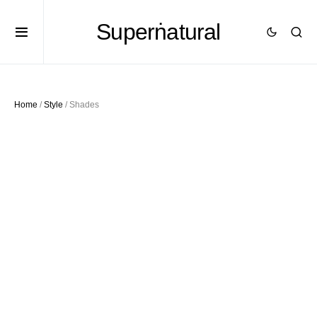
Superṅatural
Home
/
Style
/ Shades