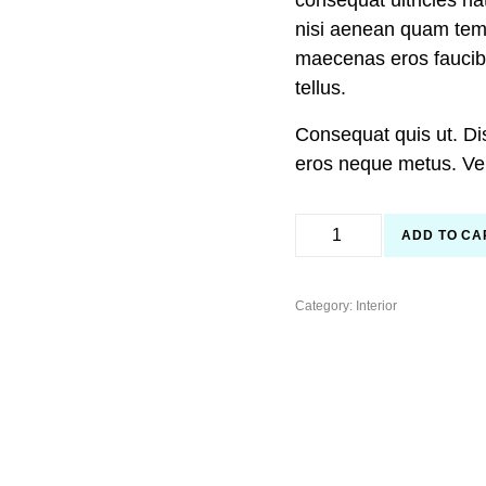
consequat ultricies 
nisi aenean quam temp
maecenas eros faucibu
tellus.
Consequat quis ut. Di
eros neque metus. Vel 
ADD TO CA
Category:
Interior