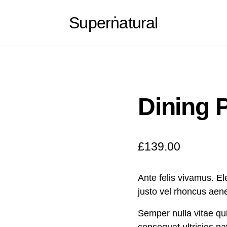
Superṅatural
Dining 
£
139.00
Ante felis vivamus. E
justo vel rhoncus ae
Semper nulla vitae qu