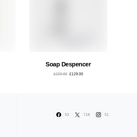
Soap Despencer
£
229.00
£
129.00
53
71K
51