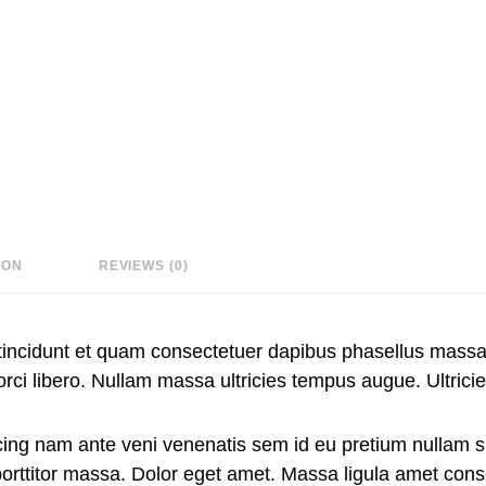
ION
REVIEWS (0)
ncidunt et quam consectetuer dapibus phasellus massa. 
 libero. Nullam massa ultricies tempus augue. Ultricie
piscing nam ante veni venenatis sem id eu pretium nulla
s porttitor massa. Dolor eget amet. Massa ligula amet co