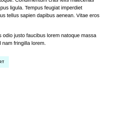
natoque. Condimentum cras felis maecenas
us ligula. Tempus feugiat imperdiet
s tellus sapien dapibus aenean. Vitae eros
s odio justo faucibus lorem natoque massa
nam fringilla lorem.
RT