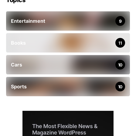
Topics
Entertainment
9
Books
11
Cars
10
Sports
10