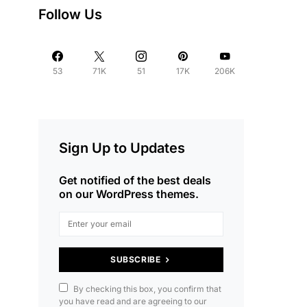
Follow Us
53
71K
51
17K
206K
Sign Up to Updates
Get notified of the best deals
on our WordPress themes.
SUBSCRIBE
By checking this box, you confirm that
you have read and are agreeing to our