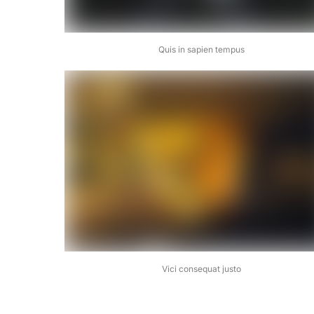
Quis in sapien tempus
Vici consequat justo