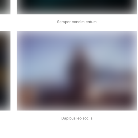
Semper condim entum
Dapibus leo sociis